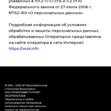
указанных в пп.2-11 ч.1 ст.6 и ч.2 ст.10
Федерального закона от 27 июля 2006 г.
№152-ФЗ «О персональных данных».
Подробная информация об условиях
обработки и защиты персональных данных,
обрабатываемых Оператором представлена
на сайте оператора в сети Интернет:
https://vosk.info
© 2016 – 2026 ИП Воскобойников
Станислав Васильевич
ИНН 070301746887 ОГРНИП
316237500072608
Перепечатка и любое
использование материалов
возможно только при наличии
ссылки на первоисточник.